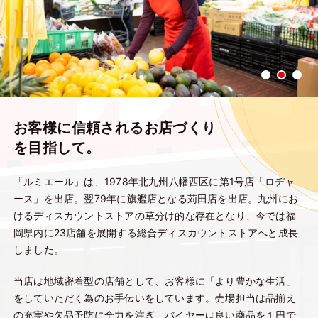
お客様に信頼されるお店づくり
を目指して。
「ルミエール」は、1978年北九州八幡西区に第1号店「ロヂャ
ース」を出店。翌79年に旗艦店となる苅田店を出店。九州にお
けるディスカウントストアの草分け的な存在となり、今では福
岡県内に23店舗を展開する総合ディスカウントストアへと成長
しました。
当店は地域密着型の店舗として、お客様に「より豊かな生活」
をしていただく為のお手伝いをしています。売場担当は品揃え
の充実や欠品予防に全力を注ぎ、バイヤーは良い商品を１円で