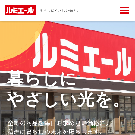
メ
暮らしにやさしい光を。
ニ
ュ
ー
ボ
タ
ン
暮らしに
やさしい光を。
全ての商品を毎日お求め易い価格に。
私達は暮らしの未来を照らします。