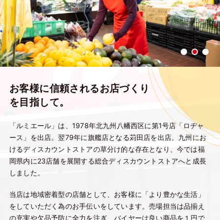
お客様に信頼されるお店づくり
を目指して。
「ルミエール」は、1978年北九州八幡西区に第1号店「ロヂャ
ース」を出店。翌79年に旗艦店となる苅田店を出店。九州にお
けるディスカウントストアの草分け的な存在となり、今では福
岡県内に23店舗を展開する総合ディスカウントストアへと成長
しました。
当店は地域密着型の店舗として、お客様に「より豊かな生活」
をしていただく為のお手伝いをしています。売場担当は品揃え
の充実や欠品予防に全力を注ぎ、バイヤーは良い商品を１円で