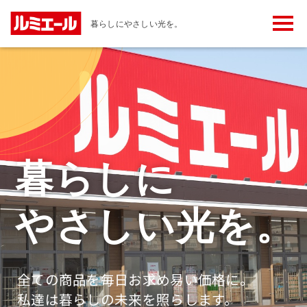
メ
暮らしにやさしい光を。
ニ
ュ
ー
ボ
タ
ン
暮らしに
やさしい光を。
全ての商品を毎日お求め易い価格に。
私達は暮らしの未来を照らします。