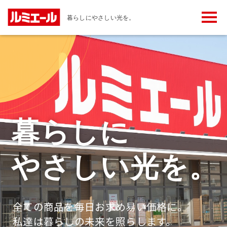
メ
暮らしにやさしい光を。
ニ
ュ
ー
ボ
タ
ン
暮らしに
やさしい光を。
全ての商品を毎日お求め易い価格に。
私達は暮らしの未来を照らします。