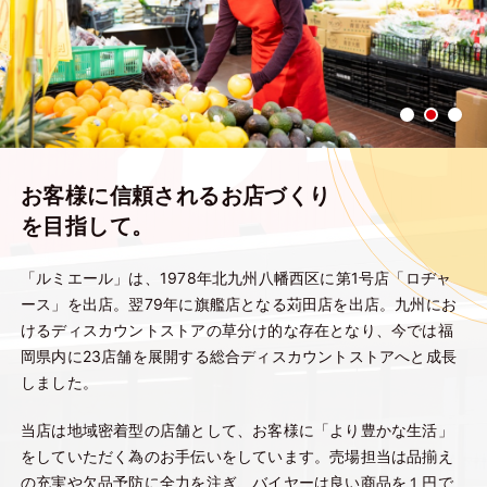
お客様に信頼されるお店づくり
を目指して。
「ルミエール」は、1978年北九州八幡西区に第1号店「ロヂャ
ース」を出店。翌79年に旗艦店となる苅田店を出店。九州にお
けるディスカウントストアの草分け的な存在となり、今では福
岡県内に23店舗を展開する総合ディスカウントストアへと成長
しました。
当店は地域密着型の店舗として、お客様に「より豊かな生活」
をしていただく為のお手伝いをしています。売場担当は品揃え
の充実や欠品予防に全力を注ぎ、バイヤーは良い商品を１円で