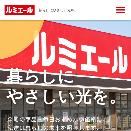
メ
暮らしにやさしい光を。
ニ
ュ
ー
ボ
タ
ン
暮らしに
やさしい光を。
全ての商品を毎日お求め易い価格に。
私達は暮らしの未来を照らします。