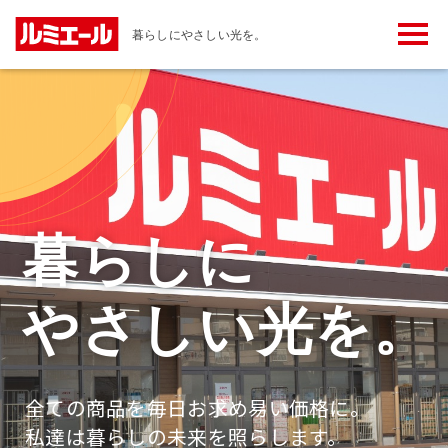
メ
暮らしにやさしい光を。
ニ
ュ
ー
ボ
タ
ン
暮らしに
やさしい光を。
全ての商品を毎日お求め易い価格に。
私達は暮らしの未来を照らします。