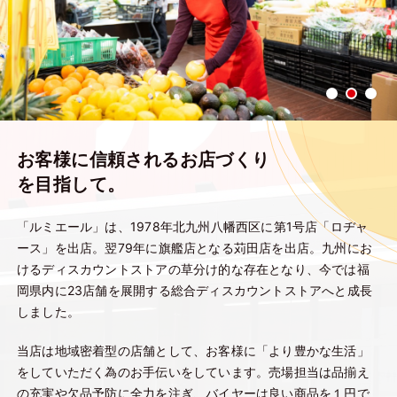
お客様に信頼されるお店づくり
を目指して。
「ルミエール」は、1978年北九州八幡西区に第1号店「ロヂャ
ース」を出店。翌79年に旗艦店となる苅田店を出店。九州にお
けるディスカウントストアの草分け的な存在となり、今では福
岡県内に23店舗を展開する総合ディスカウントストアへと成長
しました。
当店は地域密着型の店舗として、お客様に「より豊かな生活」
をしていただく為のお手伝いをしています。売場担当は品揃え
の充実や欠品予防に全力を注ぎ、バイヤーは良い商品を１円で