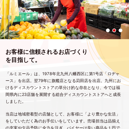
お客様に信頼されるお店づくり
を目指して。
「ルミエール」は、1978年北九州八幡西区に第1号店「ロヂャ
ース」を出店。翌79年に旗艦店となる苅田店を出店。九州にお
けるディスカウントストアの草分け的な存在となり、今では福
岡県内に23店舗を展開する総合ディスカウントストアへと成長
しました。
当店は地域密着型の店舗として、お客様に「より豊かな生活」
をしていただく為のお手伝いをしています。売場担当は品揃え
の充実や欠品予防に全力を注ぎ、バイヤーは良い商品を１円で