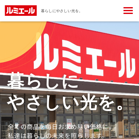
メ
暮らしにやさしい光を。
ニ
ュ
ー
ボ
タ
ン
暮らしに
やさしい光を。
全ての商品を毎日お求め易い価格に。
私達は暮らしの未来を照らします。