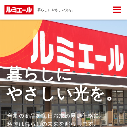
メ
暮らしにやさしい光を。
ニ
ュ
ー
ボ
タ
ン
暮らしに
やさしい光を。
全ての商品を毎日お求め易い価格に。
私達は暮らしの未来を照らします。