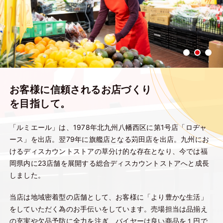
お客様に信頼されるお店づくり
を目指して。
「ルミエール」は、1978年北九州八幡西区に第1号店「ロヂャ
ース」を出店。翌79年に旗艦店となる苅田店を出店。九州にお
けるディスカウントストアの草分け的な存在となり、今では福
岡県内に23店舗を展開する総合ディスカウントストアへと成長
しました。
当店は地域密着型の店舗として、お客様に「より豊かな生活」
をしていただく為のお手伝いをしています。売場担当は品揃え
の充実や欠品予防に全力を注ぎ、バイヤーは良い商品を１円で