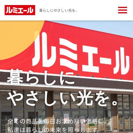
メ
暮らしにやさしい光を。
ニ
ュ
ー
ボ
タ
ン
暮らしに
やさしい光を。
全ての商品を毎日お求め易い価格に。
私達は暮らしの未来を照らします。