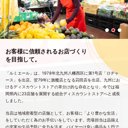
お客様に信頼されるお店づくり
を目指して。
「ルミエール」は、1978年北九州八幡西区に第1号店「ロヂャ
ース」を出店。翌79年に旗艦店となる苅田店を出店。九州にお
けるディスカウントストアの草分け的な存在となり、今では福
岡県内に23店舗を展開する総合ディスカウントストアへと成長
しました。
当店は地域密着型の店舗として、お客様に「より豊かな生活」
をしていただく為のお手伝いをしています。売場担当は品揃え
の充実や欠品予防に全力を注ぎ、バイヤーは良い商品を１円で